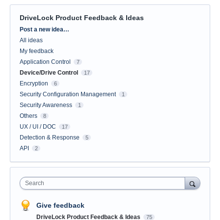
DriveLock Product Feedback & Ideas
Categories
Post a new idea…
All ideas
My feedback
Application Control
7
Device/Drive Control
17
Encryption
6
Security Configuration Management
1
Security Awareness
1
Others
8
UX / UI / DOC
17
Detection & Response
5
API
2
Search
Give feedback
DriveLock Product Feedback & Ideas
75