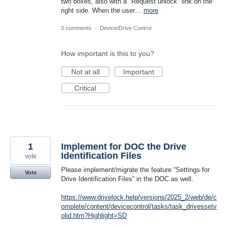
two boxes, also with a "Request unlock" link on the
right side. When the user…
more
0 comments
·
Device/Drive Control
How important is this to you?
Not at all
Important
Critical
1
Implement for DOC the Drive
Identification Files
vote
Please implement/migrate the feature “Settings for
Vote
Drive Identification Files” in the DOC as well.
https://www.drivelock.help/versions/2025_2/web/de/c
omplete/content/devicecontrol/tasks/task_drivessetv
olid.htm?Highlight=SD