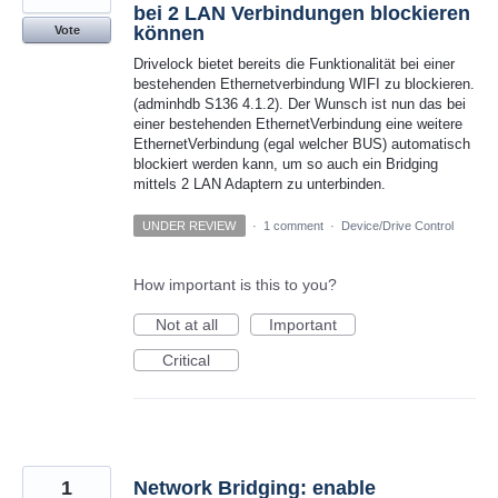
bei 2 LAN Verbindungen blockieren
können
Vote
Drivelock bietet bereits die Funktionalität bei einer
bestehenden Ethernetverbindung WIFI zu blockieren.
(adminhdb S136 4.1.2). Der Wunsch ist nun das bei
einer bestehenden EthernetVerbindung eine weitere
EthernetVerbindung (egal welcher BUS) automatisch
blockiert werden kann, um so auch ein Bridging
mittels 2 LAN Adaptern zu unterbinden.
UNDER REVIEW
·
1 comment
·
Device/Drive Control
How important is this to you?
Not at all
Important
Critical
1
Network Bridging: enable