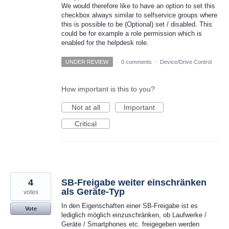
We would therefore like to have an option to set this
checkbox always similar to selfservice groups where
this is possible to be (Optional) set / disabled. This
could be for example a role permission which is
enabled for the helpdesk role.
UNDER REVIEW
·
0 comments
·
Device/Drive Control
How important is this to you?
Not at all
Important
Critical
4
SB-Freigabe weiter einschränken
als Geräte-Typ
votes
In den Eigenschaften einer SB-Freigabe ist es
Vote
lediglich möglich einzuschränken, ob Laufwerke /
Geräte / Smartphones etc. freigegeben werden