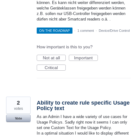
können. Es kann nicht weiter differenziert werden,
welche Geräteklassen freigegeben werden können
z.B. sollen nur USB-Controller freigegeben werden
dürfen nicht aber Smartcard readers o.ä. .
ON THE ROADMAP
·
1 comment
·
Device/Drive Control
How important is this to you?
Not at all
Important
Critical
2
Ability to create rule specific Usage
Policy text
votes
As an Admin I have a wide variety of use cases for
Vote
Usage Policys. Sadly right now it seems I can only
set one Custom Text for the Usage Policy.
In a optimal situation I would like to display different