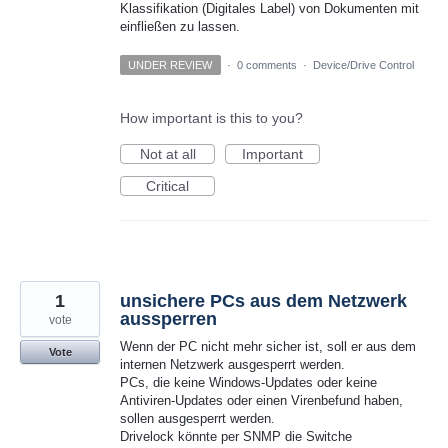
Klassifikation (Digitales Label) von Dokumenten mit
einfließen zu lassen.
UNDER REVIEW
·
0 comments
·
Device/Drive Control
How important is this to you?
Not at all
Important
Critical
1
unsichere PCs aus dem Netzwerk
aussperren
vote
Wenn der PC nicht mehr sicher ist, soll er aus dem
Vote
internen Netzwerk ausgesperrt werden.
PCs, die keine Windows-Updates oder keine
Antiviren-Updates oder einen Virenbefund haben,
sollen ausgesperrt werden.
Drivelock könnte per SNMP die Switche