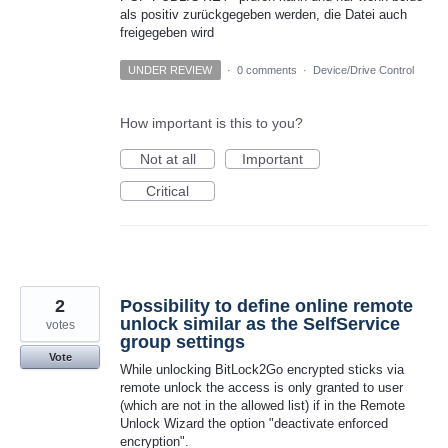
als positiv zurückgegeben werden, die Datei auch
freigegeben wird
UNDER REVIEW
·
0 comments
·
Device/Drive Control
How important is this to you?
Not at all
Important
Critical
2
Possibility to define online remote
unlock similar as the SelfService
votes
group settings
Vote
While unlocking BitLock2Go encrypted sticks via
remote unlock the access is only granted to user
(which are not in the allowed list) if in the Remote
Unlock Wizard the option "deactivate enforced
encryption".