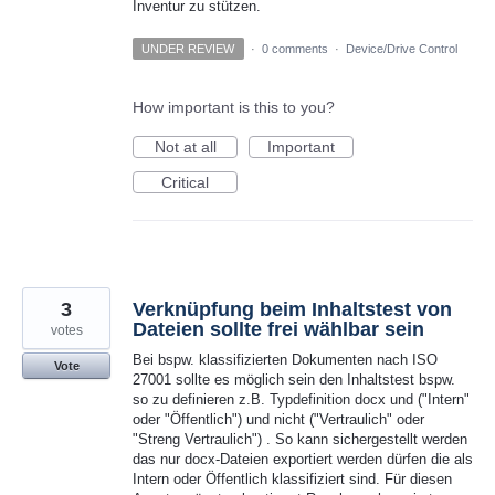
Inventur zu stützen.
UNDER REVIEW
·
0 comments
·
Device/Drive Control
How important is this to you?
Not at all
Important
Critical
3
Verknüpfung beim Inhaltstest von
Dateien sollte frei wählbar sein
votes
Bei bspw. klassifizierten Dokumenten nach ISO
Vote
27001 sollte es möglich sein den Inhaltstest bspw.
so zu definieren z.B. Typdefinition docx und ("Intern"
oder "Öffentlich") und nicht ("Vertraulich" oder
"Streng Vertraulich") . So kann sichergestellt werden
das nur docx-Dateien exportiert werden dürfen die als
Intern oder Öffentlich klassifiziert sind. Für diesen