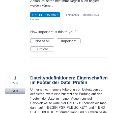
Ansatz müssten bestimmt Regeln auch negiert
werden können.
ON THE ROADMAP
·
0 comments
·
Device/Drive
Control
How important is this to you?
Not at all
Important
Critical
1
Dateitypdefinitionen: Eigenschaften
im Footer der Datei Prüfen
vote
Um eine noch feinere Filterung von Dateitypen zu
Vote
definieren, wäre eine zusätzliche Prüfung auf den
"footer" der Datei in meinen Augen sinnvoll.
Beispielsweise wäre hier GnuPG zu nennen wo man
dann auf "--BEGIN PGP PUBLIC KEY" und "--END
PGP PUBLIC KEY" prüfen kann und nur wenn beide