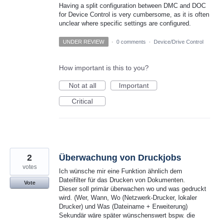
Having a split configuration between DMC and DOC
for Device Control is very cumbersome, as it is often
unclear where specific settings are configured.
UNDER REVIEW
·
0 comments
·
Device/Drive Control
How important is this to you?
Not at all
Important
Critical
2
Überwachung von Druckjobs
votes
Ich wünsche mir eine Funktion ähnlich dem
Dateifilter für das Drucken von Dokumenten.
Vote
Dieser soll primär überwachen wo und was gedruckt
wird. (Wer, Wann, Wo (Netzwerk-Drucker, lokaler
Drucker) und Was (Dateiname + Erweiterung)
Sekundär wäre später wünschenswert bspw. die