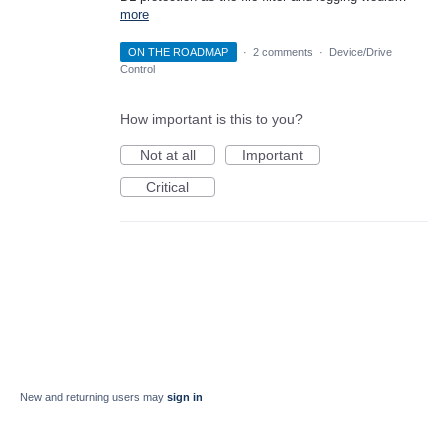
more
ON THE ROADMAP
·
2 comments
·
Device/Drive
Control
How important is this to you?
Not at all
Important
Critical
New and returning users may
sign in