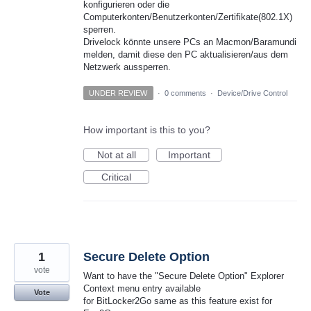
konfigurieren oder die
Computerkonten/Benutzerkonten/Zertifikate(802.1X)
sperren.
Drivelock könnte unsere PCs an Macmon/Baramundi
melden, damit diese den PC aktualisieren/aus dem
Netzwerk aussperren.
UNDER REVIEW
·
0 comments
·
Device/Drive Control
How important is this to you?
Not at all
Important
Critical
1
Secure Delete Option
vote
Want to have the "Secure Delete Option" Explorer
Context menu entry available
Vote
for BitLocker2Go same as this feature exist for