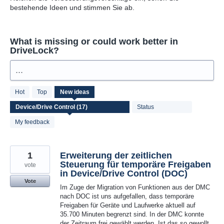
bestehende Ideen und stimmen Sie ab.
What is missing or could work better in
DriveLock?
...
17
Hot
Top
New
ideas
results
found
Status
My feedback
1
Erweiterung der zeitlichen
Steuerung für temporäre Freigaben
vote
in Device/Drive Control (DOC)
Vote
Im Zuge der Migration von Funktionen aus der DMC
nach DOC ist uns aufgefallen, dass temporäre
Freigaben für Geräte und Laufwerke aktuell auf
35.700 Minuten begrenzt sind. In der DMC konnte
der Zeitraum frei gewählt werden. Ist das so gewollt