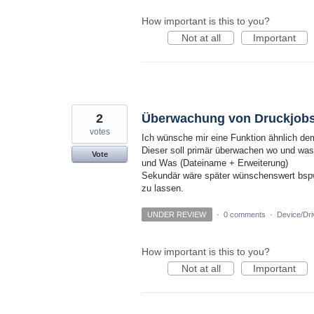
How important is this to you?
Not at all
Important
2
Überwachung von Druckjob
votes
Ich wünsche mir eine Funktion ähnlich de
Dieser soll primär überwachen wo und was
Vote
und Was (Dateiname + Erweiterung)
Sekundär wäre später wünschenswert bspw. 
zu lassen.
UNDER REVIEW
·
0 comments
·
Device/Dri
How important is this to you?
Not at all
Important