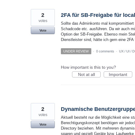
2
2FA für SB-Freigabe für loca
votes
Sollte das Adminkonto mal kompromittiert
Schadcode etc. ausführen. Da wir auch mi
Vote
Option der SB-Freigabe. Ebenso mein Stell
Dienstleister sind, hätte ich gern eine 2FA
UNDER REVIEW
·
0 comments
·
UX / UI / 
How important is this to you?
Not at all
Important
2
Dynamische Benutzergrupp
votes
Aktuell besteht nur die Möglichkeit eine 
Berechtigungskonzept benötigen wir jedoc
Vote
Directory beziehen. Mit mehreren dynami
sparen und gezielt Geräte bzw. Laufwerke