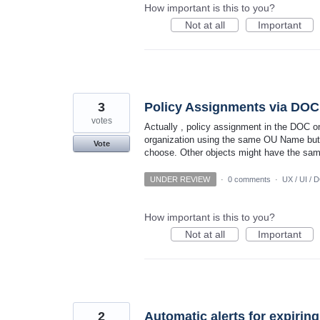
How important is this to you?
Not at all
Important
3
Policy Assignments via DOC 
votes
Actually , policy assignment in the DOC o
organization using the same OU Name but un
Vote
choose. Other objects might have the sa
UNDER REVIEW
·
0 comments
·
UX / UI / 
How important is this to you?
Not at all
Important
2
Automatic alerts for expirin