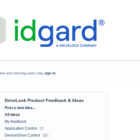
New and returning users may
sign in
DriveLock Product Feedback & Ideas
Categories
Post a new idea…
All ideas
My feedback
Application Control
7
Device/Drive Control
17