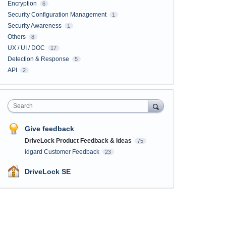
Encryption
6
Security Configuration Management
1
Security Awareness
1
Others
8
UX / UI / DOC
17
Detection & Response
5
API
2
Search
Give feedback
DriveLock Product Feedback & Ideas
75
idgard Customer Feedback
23
DriveLock SE