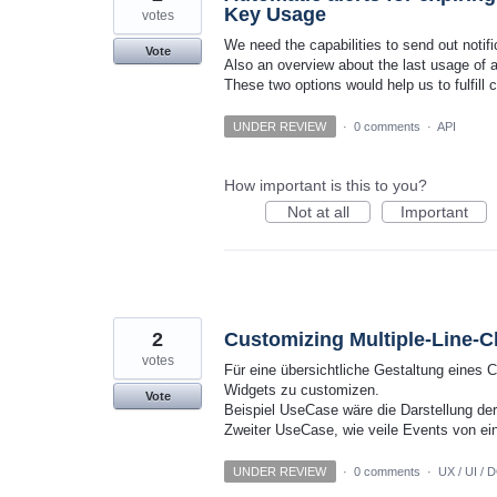
Key Usage
votes
We need the capabilities to send out notif
Vote
Also an overview about the last usage of a
These two options would help us to fulfill
UNDER REVIEW
·
0 comments
·
API
How important is this to you?
Not at all
Important
2
Customizing Multiple-Line-C
votes
Für eine übersichtliche Gestaltung eines 
Widgets zu customizen.
Vote
Beispiel UseCase wäre die Darstellung der
Zweiter UseCase, wie veile Events von ei
UNDER REVIEW
·
0 comments
·
UX / UI / 