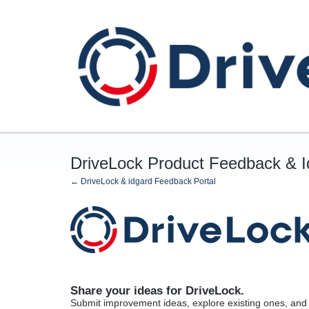
Skip
to
content
DriveLock Product Feedback & 
← DriveLock & idgard Feedback Portal
Share your ideas for DriveLock.
Submit improvement ideas, explore existing ones, and