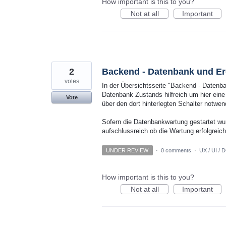
How important is this to you?
Not at all
Important
2
Backend - Datenbank und Ere
votes
In der Übersichtsseite "Backend - Datenba
Datenbank Zustands hilfreich um hier ein
Vote
über den dort hinterlegten Schalter notwend
Sofern die Datenbankwartung gestartet wu
aufschlussreich ob die Wartung erfolgrei
UNDER REVIEW
·
0 comments
·
UX / UI / 
How important is this to you?
Not at all
Important