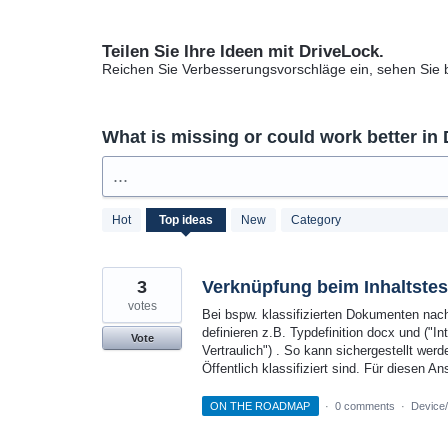
Teilen Sie Ihre Ideen mit DriveLock.
Reichen Sie Verbesserungsvorschläge ein, sehen Sie
What is missing or could work better in
...
75
Hot
Top
ideas
New
Category
results
found
3
Verknüpfung beim Inhaltstest
votes
Bei bspw. klassifizierten Dokumenten nach
definieren z.B. Typdefinition docx und ("Int
Vote
Vertraulich") . So kann sichergestellt werd
Öffentlich klassifiziert sind. Für diesen
ON THE ROADMAP
·
0 comments
·
Device/