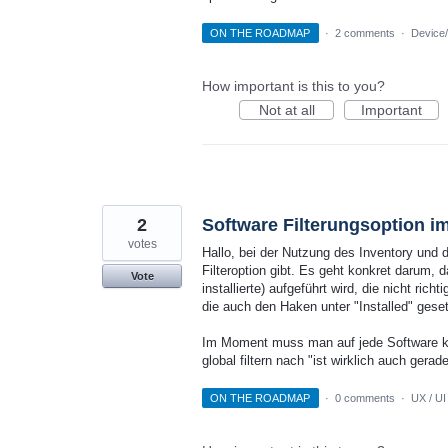
ON THE ROADMAP
·
2 comments
·
Device/
How important is this to you?
Not at all
Important
2
Software Filterungsoption im 
votes
Hallo, bei der Nutzung des Inventory und d
Filteroption gibt. Es geht konkret darum, d
Vote
installierte) aufgeführt wird, die nicht rich
die auch den Haken unter "Installed" gese
Im Moment muss man auf jede Software klic
global filtern nach "ist wirklich auch gerad
ON THE ROADMAP
·
0 comments
·
UX / UI