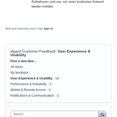
Aufnehmen und uns mit einer konkreten Antwort
wieder melden.
New and returning users may
sign in
idgard Customer Feedback
:
User Experience &
Usability
Categories
Post a new idea…
All ideas
My feedback
User Experience & Usability
18
Performance & Reliability
1
Mobile & Remote Access
2
Notifications & Communication
2
Search