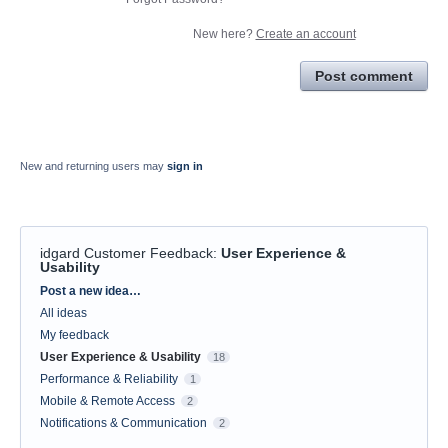
New here?
Create an account
Post comment
New and returning users may
sign in
idgard Customer Feedback
:
User Experience &
Usability
Categories
Post a new idea…
All ideas
My feedback
User Experience & Usability
18
Performance & Reliability
1
Mobile & Remote Access
2
Notifications & Communication
2