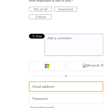
How important is this to you?
Not at all
Important
Critical
Add a comment…
or
Forgot Password?