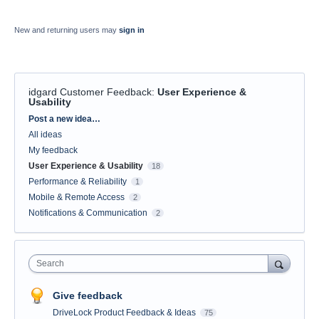
New and returning users may
sign in
idgard Customer Feedback
:
User Experience &
Usability
Categories
Post a new idea…
All ideas
My feedback
User Experience & Usability
18
Performance & Reliability
1
Mobile & Remote Access
2
Notifications & Communication
2
Search
Give feedback
DriveLock Product Feedback & Ideas
75