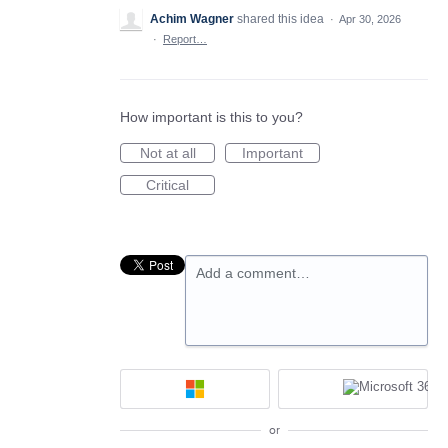
Achim Wagner
shared this idea
·
Apr 30, 2026
·
Report…
How important is this to you?
Not at all
Important
Critical
Add a comment…
or