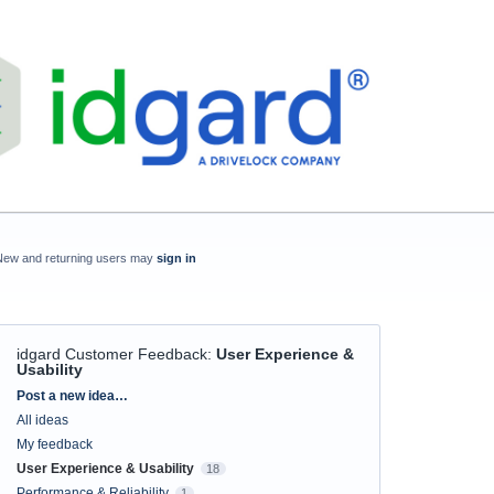
New and returning users may
sign in
idgard Customer Feedback
:
User Experience &
Usability
Categories
Post a new idea…
All ideas
My feedback
User Experience & Usability
18
Performance & Reliability
1