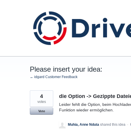
Skip
to
content
Please insert your idea:
← idgard Customer Feedback
4
die Option -> Gezippte Date
votes
Leider fehlt die Option, beim Hochlade
Funktion wieder ermöglichen.
Vote
Muhia, Anne Nduta
shared this idea
·