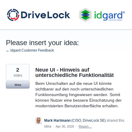
Skip
to
content
Please insert your idea:
← idgard Customer Feedback
2
Neue UI - Hinweis auf
unterschiedliche Funktionalität
votes
Beim Umschalten auf die neue UI könnte
Vote
sichtbarer auf den noch unterschiedlichen
Funktionsumfang hingewiesen werden. Somit
können Nutzer eine bessere Einschätzung der
modernisierten Benutzeroberfläche erhalten.
Mark Hartmann
(
CISO, DriveLock SE
)
shared this
idea
·
Apr 30, 2026
·
Report…