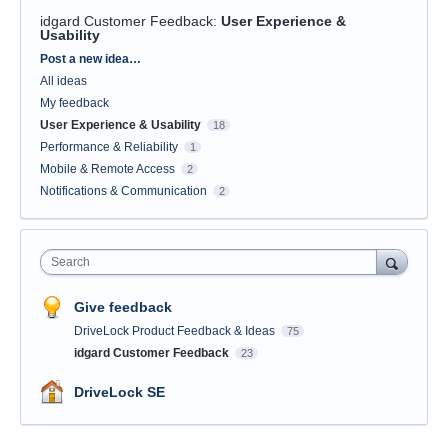
idgard Customer Feedback
:
User Experience &
Usability
Categories
Post a new idea…
All ideas
My feedback
User Experience & Usability
18
Performance & Reliability
1
Mobile & Remote Access
2
Notifications & Communication
2
Search
Give feedback
DriveLock Product Feedback & Ideas
75
idgard Customer Feedback
23
DriveLock SE