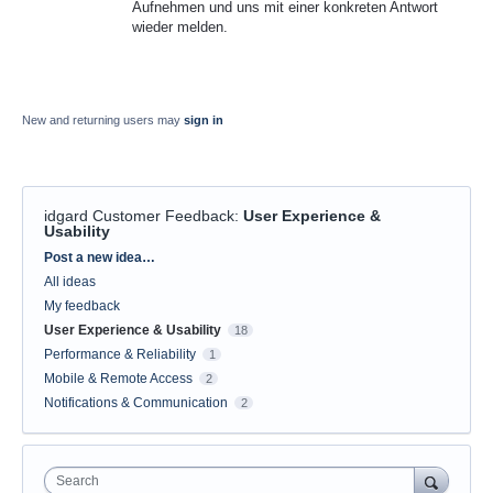
Aufnehmen und uns mit einer konkreten Antwort
wieder melden.
New and returning users may
sign in
idgard Customer Feedback
:
User Experience &
Usability
Categories
Post a new idea…
All ideas
My feedback
User Experience & Usability
18
Performance & Reliability
1
Mobile & Remote Access
2
Notifications & Communication
2
Search