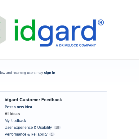
New and returning users may
sign in
idgard Customer Feedback
Categories
Post a new idea…
All ideas
My feedback
User Experience & Usability
18
Performance & Reliability
1