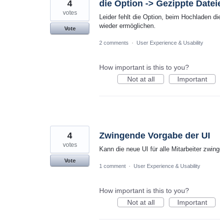
4
die Option -> Gezippte Date
votes
Leider fehlt die Option, beim Hochladen di
wieder ermöglichen.
Vote
2 comments
·
User Experience & Usability
How important is this to you?
Not at all
Important
4
Zwingende Vorgabe der UI
votes
Kann die neue UI für alle Mitarbeiter zwi
Vote
1 comment
·
User Experience & Usability
How important is this to you?
Not at all
Important