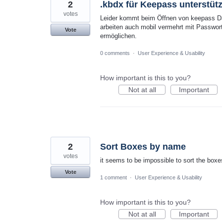
2
.kbdx für Keepass unterstüt
votes
Leider kommt beim Öffnen von keepass Dat
arbeiten auch mobil vermehrt mit Passwor
Vote
ermöglichen.
0 comments
·
User Experience & Usability
How important is this to you?
Not at all
Important
2
Sort Boxes by name
votes
it seems to be impossible to sort the boxe
Vote
1 comment
·
User Experience & Usability
How important is this to you?
Not at all
Important