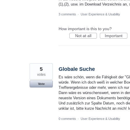
(1),(2), usw. im Download Verzeichnis an
3 comments
·
User Experience & Usability
How important is this to you?
Not at all
Important
5
Globale Suche
votes
Es wäre schön, wenn die Fähigkeit der "Gl
würde. Wenn ich doch weiß in welcher Box 
Vote
Trefferergebnisse oder mehr, wenn ich nu
Dann wäre es wünschenswert, wenn in den 
neueste Version eines Dokuments benötig
Und zusätzlich zur Spalte Datum, noch di
unklar ist, bitte kurze Nachricht an mich
0 comments
·
User Experience & Usability