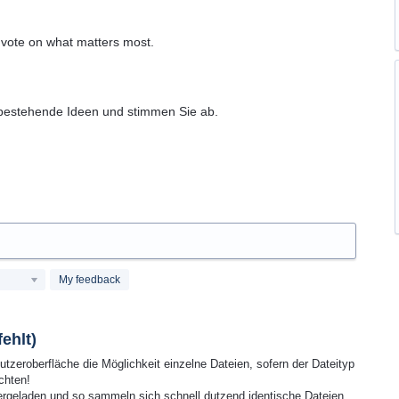
 vote on what matters most.
 bestehende Ideen und stimmen Sie ab.
My feedback
hlt)
tzeroberfläche die Möglichkeit einzelne Dateien, sofern der Dateityp
chten!
ntergeladen und so sammeln sich schnell dutzend identische Dateien