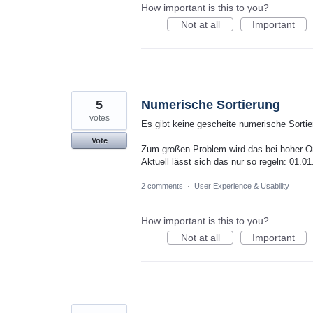
How important is this to you?
Not at all
Important
5
Numerische Sortierung
votes
Es gibt keine gescheite numerische Sortier
Vote
Zum großen Problem wird das bei hoher Ordn
Aktuell lässt sich das nur so regeln: 01.01
2 comments
·
User Experience & Usability
How important is this to you?
Not at all
Important