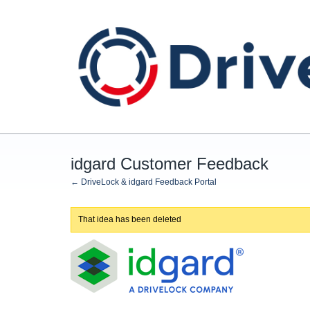
Skip
to
content
idgard Customer Feedback
← DriveLock & idgard Feedback Portal
That idea has been deleted