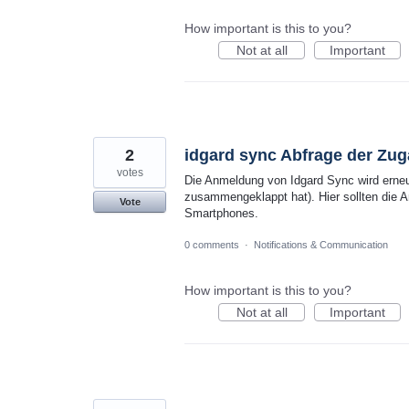
How important is this to you?
Not at all
Important
2
idgard sync Abfrage der Zug
votes
Die Anmeldung von Idgard Sync wird erneu
zusammengeklappt hat). Hier sollten die 
Vote
Smartphones.
0 comments
·
Notifications & Communication
How important is this to you?
Not at all
Important