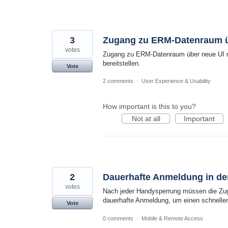
3
Zugang zu ERM-Datenraum üb
votes
Zugang zu ERM-Datenraum über neue UI ni
bereitstellen.
Vote
2 comments
·
User Experience & Usability
How important is this to you?
Not at all
Important
2
Dauerhafte Anmeldung in de
votes
Nach jeder Handysperrung müssen die Zuga
dauerhafte Anmeldung, um einen schnellen
Vote
0 comments
·
Mobile & Remote Access