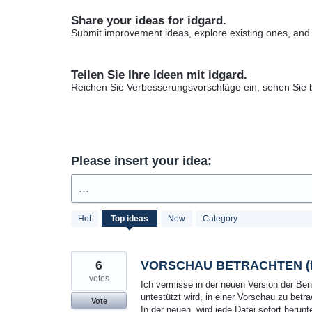
Share your ideas for idgard.
Submit improvement ideas, explore existing ones, and
Teilen Sie Ihre Ideen mit idgard.
Reichen Sie Verbesserungsvorschläge ein, sehen Sie
Please insert your idea:
...
23
Hot
Top
ideas
New
Category
results
found
6
VORSCHAU BETRACHTEN (fe
votes
Ich vermisse in der neuen Version der Benu
untestützt wird, in einer Vorschau zu betra
Vote
In der neuen, wird jede Datei sofort heru