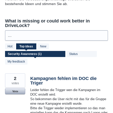
bestehende Ideen und stimmen Sie ab.
What is missing or could work better in
DriveLock?
...
1
Hot
Top
ideas
New
result
found
Status
My feedback
2
Kampagnen fehlen im DOC die
Triger
votes
Leider fehlen die Trigger wen die Kampagnen im
Vote
DOC erstellt wird.
So bekommen die User nicht mit das für die Gruppe
eine neue Kampagne erstellt wurde.
Bitte die Trigger wieder implementieren so das man
einstellen kann das die Kampagnen nach Logon oder