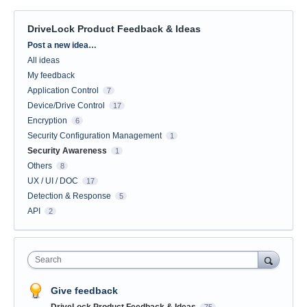
DriveLock Product Feedback & Ideas
Categories
Post a new idea…
All ideas
My feedback
Application Control
7
Device/Drive Control
17
Encryption
6
Security Configuration Management
1
Security Awareness
1
Others
8
UX / UI / DOC
17
Detection & Response
5
API
2
Search
Give feedback