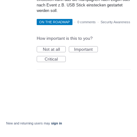
nach Event z.B. USB Stick einstecken gestartet
werden soll.
ON THE ROADMAP
·
0 comments
·
Security Awareness
How important is this to you?
Not at all
Important
Critical
New and returning users may
sign in