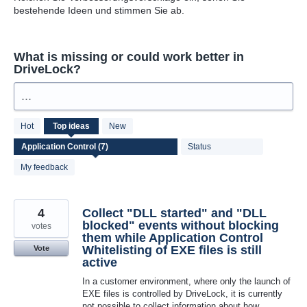
bestehende Ideen und stimmen Sie ab.
What is missing or could work better in
DriveLock?
...
7
Hot
Top
ideas
New
results
found
Status
My feedback
4
Collect "DLL started" and "DLL
blocked" events without blocking
votes
them while Application Control
Whitelisting of EXE files is still
Vote
active
In a customer environment, where only the launch of
EXE files is controlled by DriveLock, it is currently
not possible to collect information about how