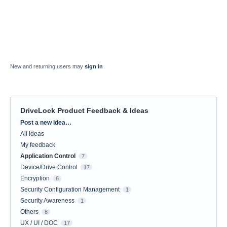
New and returning users may
sign in
DriveLock Product Feedback & Ideas
Categories
Post a new idea…
All ideas
My feedback
Application Control
7
Device/Drive Control
17
Encryption
6
Security Configuration Management
1
Security Awareness
1
Others
8
UX / UI / DOC
17