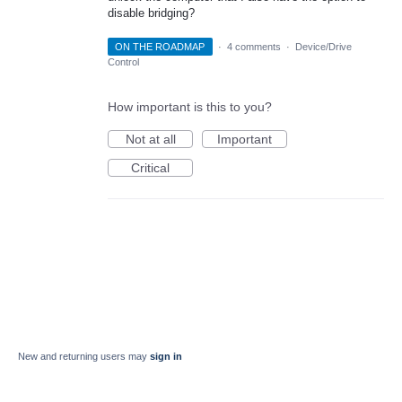
disable bridging?
ON THE ROADMAP
·
4 comments
·
Device/Drive
Control
How important is this to you?
Not at all
Important
Critical
New and returning users may
sign in