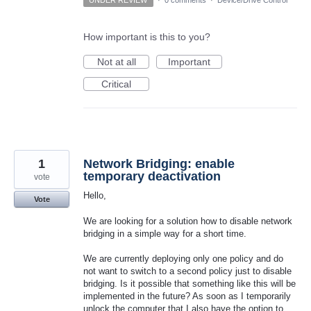
UNDER REVIEW
·
0 comments
·
Device/Drive Control
How important is this to you?
Not at all
Important
Critical
1
Network Bridging: enable
temporary deactivation
vote
Hello,
Vote
We are looking for a solution how to disable network
bridging in a simple way for a short time.
We are currently deploying only one policy and do
not want to switch to a second policy just to disable
bridging. Is it possible that something like this will be
implemented in the future? As soon as I temporarily
unlock the computer that I also have the option to