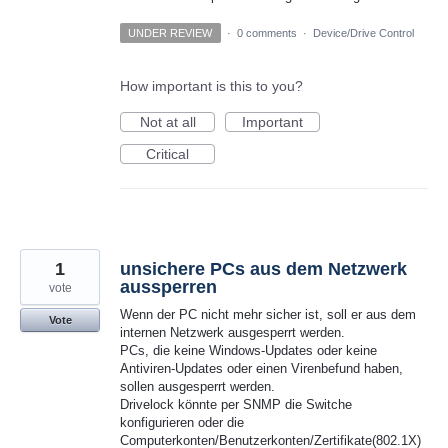
UNDER REVIEW
·
0 comments
·
Device/Drive Control
How important is this to you?
Not at all
Important
Critical
1
unsichere PCs aus dem Netzwerk
aussperren
vote
Wenn der PC nicht mehr sicher ist, soll er aus dem
Vote
internen Netzwerk ausgesperrt werden.
PCs, die keine Windows-Updates oder keine
Antiviren-Updates oder einen Virenbefund haben,
sollen ausgesperrt werden.
Drivelock könnte per SNMP die Switche
konfigurieren oder die
Computerkonten/Benutzerkonten/Zertifikate(802.1X)