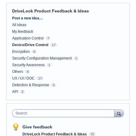
DriveLock Product Feedback & Ideas
Categories
Post a new idea…
All ideas
My feedback
Application Control
7
Device/Drive Control
17
Encryption
6
Security Configuration Management
1
Security Awareness
1
Others
8
UX / UI / DOC
17
Detection & Response
5
API
2
Search
Give feedback
DriveLock Product Feedback & Ideas
75