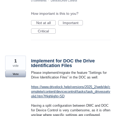
0 comments
·
Device/Drive Control
How important is this to you?
Not at all
Important
Critical
1
Implement for DOC the Drive
Identification Files
vote
Please implement/migrate the feature “Settings for
Vote
Drive Identification Files” in the DOC as well.
https://www.drivelock.help/versions/2025_2/web/de/c
omplete/content/devicecontrol/tasks/task_drivessetv
olid.htm?Highlight=SD
Having a split configuration between DMC and DOC
for Device Control is very cumbersome, as it is often
unclear where specific settings are configured.