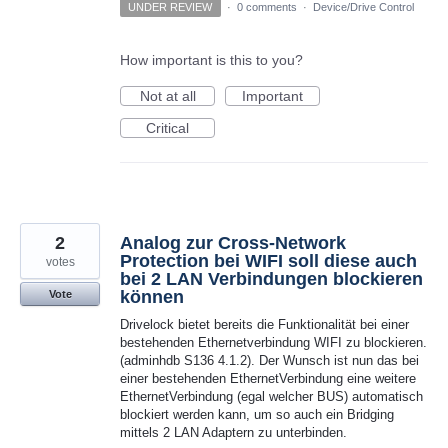
UNDER REVIEW
·
0 comments
·
Device/Drive Control
How important is this to you?
Not at all
Important
Critical
2
Analog zur Cross-Network
Protection bei WIFI soll diese auch
votes
bei 2 LAN Verbindungen blockieren
können
Vote
Drivelock bietet bereits die Funktionalität bei einer
bestehenden Ethernetverbindung WIFI zu blockieren.
(adminhdb S136 4.1.2). Der Wunsch ist nun das bei
einer bestehenden EthernetVerbindung eine weitere
EthernetVerbindung (egal welcher BUS) automatisch
blockiert werden kann, um so auch ein Bridging
mittels 2 LAN Adaptern zu unterbinden.