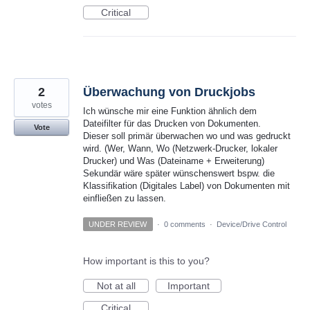
Critical
2
Überwachung von Druckjobs
votes
Ich wünsche mir eine Funktion ähnlich dem
Dateifilter für das Drucken von Dokumenten.
Vote
Dieser soll primär überwachen wo und was gedruckt
wird. (Wer, Wann, Wo (Netzwerk-Drucker, lokaler
Drucker) und Was (Dateiname + Erweiterung)
Sekundär wäre später wünschenswert bspw. die
Klassifikation (Digitales Label) von Dokumenten mit
einfließen zu lassen.
UNDER REVIEW
·
0 comments
·
Device/Drive Control
How important is this to you?
Not at all
Important
Critical