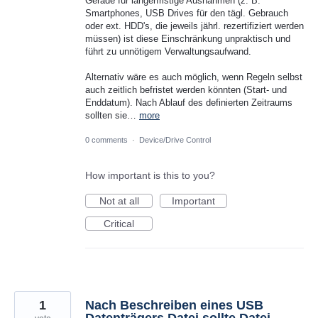
Gerade für längerfristige Ausnahmen (z. B.
Smartphones, USB Drives für den tägl. Gebrauch
oder ext. HDD's, die jeweils jährl. rezertifiziert werden
müssen) ist diese Einschränkung unpraktisch und
führt zu unnötigem Verwaltungsaufwand.
Alternativ wäre es auch möglich, wenn Regeln selbst
auch zeitlich befristet werden könnten (Start- und
Enddatum). Nach Ablauf des definierten Zeitraums
sollten sie…
more
0 comments
·
Device/Drive Control
How important is this to you?
Not at all
Important
Critical
1
Nach Beschreiben eines USB