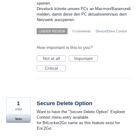
sperren.
Drivelock könnte unsere PCs an Macmon/Baramundi
melden, damit diese den PC aktualisieren/aus dem
Netzwerk aussperren.
UNDER REVIEW
·
0 comments
·
Device/Drive Control
How important is this to you?
Not at all
Important
Critical
1
Secure Delete Option
vote
Want to have the "Secure Delete Option" Explorer
Context menu entry available
Vote
for BitLocker2Go same as this feature exist for
Enc2Go.