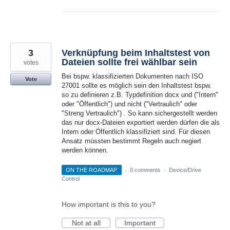
3
Verknüpfung beim Inhaltstest von
Dateien sollte frei wählbar sein
votes
Bei bspw. klassifizierten Dokumenten nach ISO
Vote
27001 sollte es möglich sein den Inhaltstest bspw.
so zu definieren z.B. Typdefinition docx und ("Intern"
oder "Öffentlich") und nicht ("Vertraulich" oder
"Streng Vertraulich") . So kann sichergestellt werden
das nur docx-Dateien exportiert werden dürfen die als
Intern oder Öffentlich klassifiziert sind. Für diesen
Ansatz müssten bestimmt Regeln auch negiert
werden können.
ON THE ROADMAP
·
0 comments
·
Device/Drive
Control
How important is this to you?
Not at all
Important