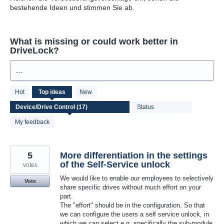
bestehende Ideen und stimmen Sie ab.
What is missing or could work better in
DriveLock?
...
17
Hot
Top
ideas
New
results
found
Status
My feedback
5
More differentiation in the settings
of the Self-Service unlock
votes
We would like to enable our employees to selectively
Vote
share specific drives without much effort on your
part.
The "effort" should be in the configuration. So that
we can configure the users a self service unlock, in
which we can select e.g. specifically the sub-module