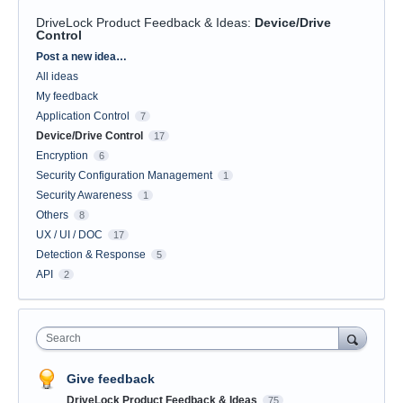
DriveLock Product Feedback & Ideas
:
Device/Drive
Control
Categories
Post a new idea…
All ideas
My feedback
Application Control
7
Device/Drive Control
17
Encryption
6
Security Configuration Management
1
Security Awareness
1
Others
8
UX / UI / DOC
17
Detection & Response
5
API
2
Search
Give feedback
DriveLock Product Feedback & Ideas
75