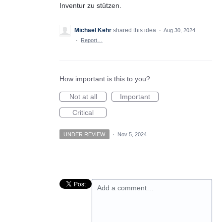
Inventur zu stützen.
Michael Kehr
shared this idea
·
Aug 30, 2024
·
Report…
How important is this to you?
Not at all
Important
Critical
UNDER REVIEW
·
Nov 5, 2024
Add a comment…