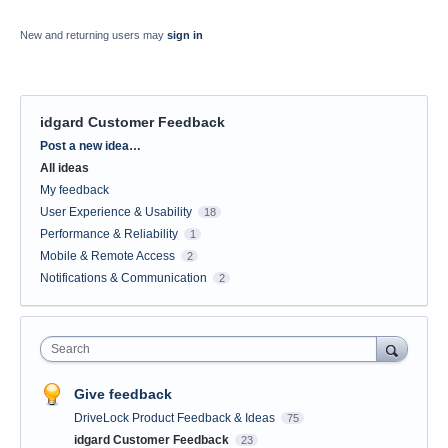
New and returning users may
sign in
idgard Customer Feedback
Categories
Post a new idea…
All ideas
My feedback
User Experience & Usability
18
Performance & Reliability
1
Mobile & Remote Access
2
Notifications & Communication
2
Search
Give feedback
DriveLock Product Feedback & Ideas
75
idgard Customer Feedback
23