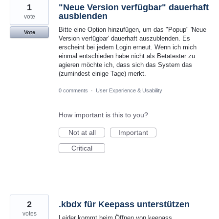
1
"Neue Version verfügbar" dauerhaft
ausblenden
vote
Bitte eine Option hinzufügen, um das "Popup" 'Neue
Vote
Version verfügbar' dauerhaft auszublenden. Es
erscheint bei jedem Login erneut. Wenn ich mich
einmal entschieden habe nicht als Betatester zu
agieren möchte ich, dass sich das System das
(zumindest einige Tage) merkt.
0 comments
·
User Experience & Usability
How important is this to you?
Not at all
Important
Critical
2
.kbdx für Keepass unterstützen
votes
Leider kommt beim Öffnen von keepass