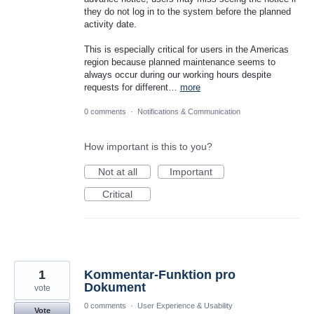
they do not log in to the system before the planned
activity date.
This is especially critical for users in the Americas
region because planned maintenance seems to
always occur during our working hours despite
requests for different…
more
0 comments
·
Notifications & Communication
How important is this to you?
Not at all
Important
Critical
1
Kommentar-Funktion pro
Dokument
vote
0 comments
·
User Experience & Usability
Vote