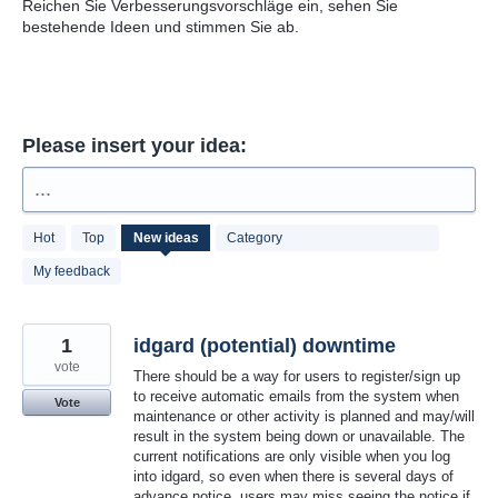
Reichen Sie Verbesserungsvorschläge ein, sehen Sie
bestehende Ideen und stimmen Sie ab.
Please insert your idea:
...
23
Hot
Top
New
ideas
Category
results
found
My feedback
1
idgard (potential) downtime
vote
There should be a way for users to register/sign up
to receive automatic emails from the system when
Vote
maintenance or other activity is planned and may/will
result in the system being down or unavailable. The
current notifications are only visible when you log
into idgard, so even when there is several days of
advance notice, users may miss seeing the notice if