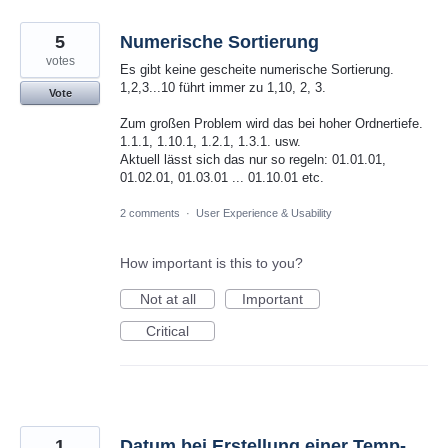
5
Numerische Sortierung
votes
Es gibt keine gescheite numerische Sortierung.
1,2,3...10 führt immer zu 1,10, 2, 3.
Vote
Zum großen Problem wird das bei hoher Ordnertiefe.
1.1.1, 1.10.1, 1.2.1, 1.3.1. usw.
Aktuell lässt sich das nur so regeln: 01.01.01,
01.02.01, 01.03.01 ... 01.10.01 etc.
2 comments
·
User Experience & Usability
How important is this to you?
Not at all
Important
Critical
1
Datum bei Erstellung einer Temp-