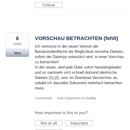
Critical
6
VORSCHAU BETRACHTEN (fehlt)
votes
Ich vermisse in der neuen Version der
Benutzeroberfläche die Möglichkeit einzelne Dateien,
Vote
sofern der Dateityp untestützt wird, in einer Vorschau
zu betrachten!
In der neuen, wird jede Datei sofort heruntergeladen
und so sammeln sich schnell dutzend identische
Dateien (1),(2), usw. im Download Verzeichnis an,
sobald ich dasselbe Dokument mehrfach betrachten
muss.
3 comments
·
User Experience & Usability
How important is this to you?
Not at all
Important