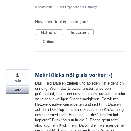
0 comments
·
User Experience & Usability
How important is this to you?
Not at all
Important
Critical
1
Mehr Klicks nötig als vorher :-(
vote
Das "Feld Dateien ziehen und ablegen" ist eigentlich
unnötig. Wenn das Browserfenster fullscreen
Vote
geöffnet ist, muss ich es verkleinern, danach so oder
so in den jeweiligen Ordner navigieren. Da wir mit
Netzwerklaufwerken arbeiten und nicht mit Dateien
auf dem Desktop, macht es zusätzliche Klicks nötig,
das summiert sich. Ebenfalls ist die "direkten link
kopieren" Funktion nun in die 2. Ebene gerutscht,
also auch ein Klick mehr. Da wir die links aber gerne
direkt per Mail verschicken auch mehr Aufwand.