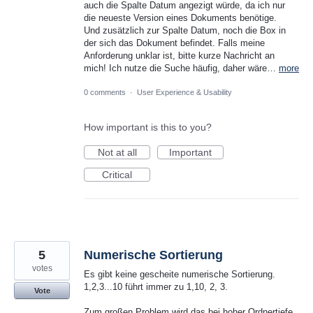
auch die Spalte Datum angezigt würde, da ich nur
die neueste Version eines Dokuments benötige.
Und zusätzlich zur Spalte Datum, noch die Box in
der sich das Dokument befindet. Falls meine
Anforderung unklar ist, bitte kurze Nachricht an
mich! Ich nutze die Suche häufig, daher wäre…
more
0 comments
·
User Experience & Usability
How important is this to you?
Not at all
Important
Critical
5
Numerische Sortierung
votes
Es gibt keine gescheite numerische Sortierung.
1,2,3...10 führt immer zu 1,10, 2, 3.
Vote
Zum großen Problem wird das bei hoher Ordnertiefe.