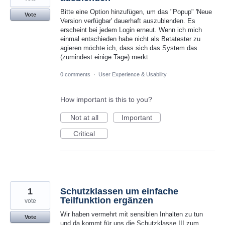
Bitte eine Option hinzufügen, um das "Popup" 'Neue
Vote
Version verfügbar' dauerhaft auszublenden. Es
erscheint bei jedem Login erneut. Wenn ich mich
einmal entschieden habe nicht als Betatester zu
agieren möchte ich, dass sich das System das
(zumindest einige Tage) merkt.
0 comments
·
User Experience & Usability
How important is this to you?
Not at all
Important
Critical
1
Schutzklassen um einfache
Teilfunktion ergänzen
vote
Wir haben vermehrt mit sensiblen Inhalten zu tun
Vote
und da kommt für uns die Schutzklasse III zum