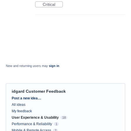
Critical
New and returning users may
sign in
idgard Customer Feedback
Categories
Post a new idea…
All ideas
My feedback
User Experience & Usability
18
Performance & Reliability
1
Mobile & Remote Access
2