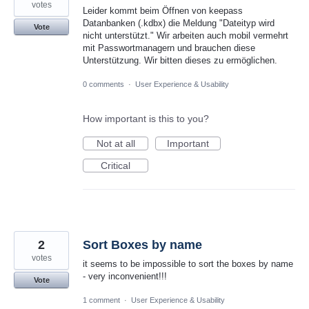
votes
Leider kommt beim Öffnen von keepass
Datanbanken (.kdbx) die Meldung "Dateityp wird
Vote
nicht unterstützt." Wir arbeiten auch mobil vermehrt
mit Passwortmanagern und brauchen diese
Unterstützung. Wir bitten dieses zu ermöglichen.
0 comments
·
User Experience & Usability
How important is this to you?
Not at all
Important
Critical
2
Sort Boxes by name
votes
it seems to be impossible to sort the boxes by name
- very inconvenient!!!
Vote
1 comment
·
User Experience & Usability