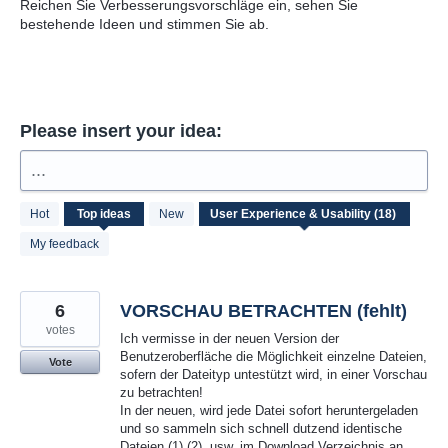
Reichen Sie Verbesserungsvorschläge ein, sehen Sie
bestehende Ideen und stimmen Sie ab.
Please insert your idea:
...
18
Hot
Top
ideas
New
results
found
My feedback
6
VORSCHAU BETRACHTEN (fehlt)
votes
Ich vermisse in der neuen Version der
Benutzeroberfläche die Möglichkeit einzelne Dateien,
Vote
sofern der Dateityp untestützt wird, in einer Vorschau
zu betrachten!
In der neuen, wird jede Datei sofort heruntergeladen
und so sammeln sich schnell dutzend identische
Dateien (1),(2), usw. im Download Verzeichnis an,